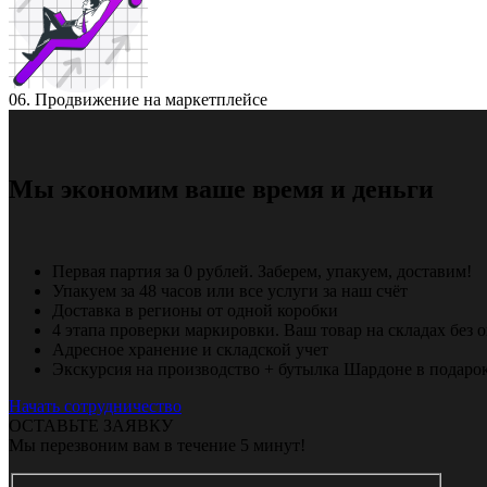
06. Продвижение на маркетплейсе
Мы экономим ваше время и деньги
Первая партия за 0 рублей. Заберем, упакуем, доставим!
Упакуем за 48 часов или все услуги за наш счёт
Доставка в регионы от одной коробки
4 этапа проверки маркировки. Ваш товар на складах без 
Адресное хранение и складской учет
Экскурсия на производство + бутылка Шардоне в подаро
Начать сотрудничество
ОСТАВЬТЕ ЗАЯВКУ
Мы перезвоним вам в течение 5 минут!