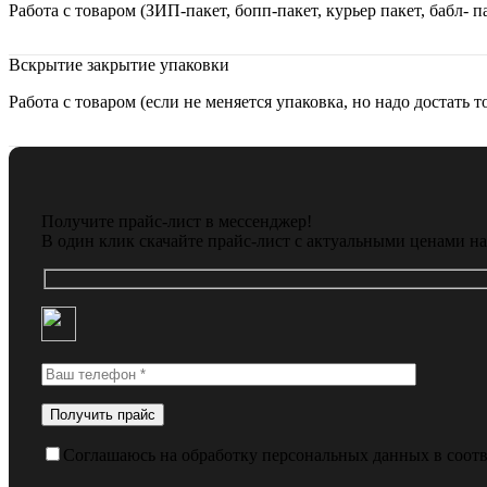
Работа с товаром (ЗИП-пакет, бопп-пакет, курьер пакет, бабл- 
Вскрытие закрытие упаковки
Работа с товаром (если не меняется упаковка, но надо достать т
Получите прайс-лист в мессенджер!
В один клик скачайте прайс-лист с актуальными ценами н
Соглашаюсь на обработку персональных данных в соот