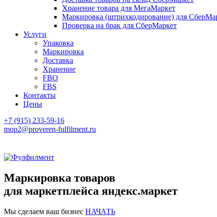
Хранение товара для МегаМаркет
Маркировка (штрихкодирование) для СберМа
Проверка на брак для СберМаркет
Услуги
Упаковка
Маркировка
Доставка
Хранение
FBO
FBS
Контакты
Цены
+7 (915) 233-59-16
mop2@proveren-fulfilment.ru
Маркировка товаров
для маркетплейса яндекс.маркет
Мы сделаем ваш бизнес
НАЧАТЬ